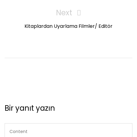
Next
Next
Post
Kitaplardan Uyarlama Filmler/ Editör
Bir yanıt yazın