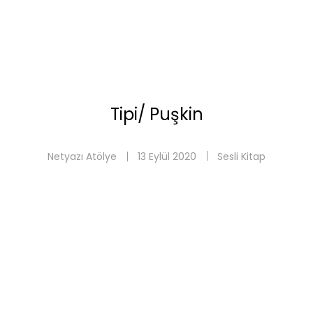
Tipi/ Puşkin
Netyazı Atölye
13 Eylül 2020
Sesli Kitap