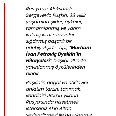
Rus yazar Aleksandr
Sergeyeviç Puşkin, 38 yıllık
yaşamına şiirler, öyküler,
tamamlanmış ve yarım
kalmış kimi romanlar
sığdırmış başarılı bir
edebiyatçıdır. Tipi; “
Merhum
İvan Petroviç Byelkin’in
Hikayeleri”
başlığı altında
yayınlanmış öykülerinden
biridir.
Puşkin’in doğal ve etkileyici
anlatım tarzını tanımak,
kendinizi 1800’lü yılların
Rusya’sında hissetmek
isterseniz Akın Altan
seslendirmesi ile hazırlanmış