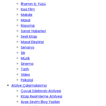
İlhamın İç Yüzü
Kısa Film
Makale
Masal
Röportaj
Sanat Haberleri
Sesli Kitap
Masal Eleştirisi
Senaryo
Şiir
Müzik
Sinema
Tarih
Video
Psikoloji
Atölye Çalışmalarımız
Çocuk Edebiyatı Atölyesi
Kitap Resimleme Atölyesi
Ayşe Sevim Blog Yazıları