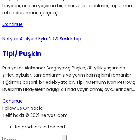
hayatını, onların yaşama biçimini ve ilgi alanlarını; toplumun
refah durumunu gerçekçi…
Continue
Netyazı Atölye
13 Eylül 2020
Sesli Kitap
Tipi/ Puşkin
Rus yazar Aleksandr Sergeyeviç Puşkin, 38 yıllık yaşamına
şiirler, öyküler, tamamlanmış ve yarım kalmış kimi romanlar
sığdırmış başarılı bir edebiyatçıdır. Tipi; “Merhum İvan Petroviç
Byelkin’in Hikayeleri” başlığı altında yayınlanmış öykülerinden…
Continue
Follow Us On Social
Telif hakkı © 2021 netyazi.com
No products in the cart.