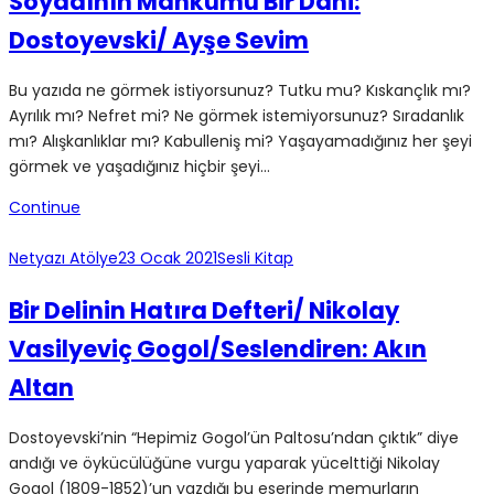
Soyadının Mahkumu Bir Dâhi:
Dostoyevski/ Ayşe Sevim
Bu yazıda ne görmek istiyorsunuz? Tutku mu? Kıskançlık mı?
Ayrılık mı? Nefret mi? Ne görmek istemiyorsunuz? Sıradanlık
mı? Alışkanlıklar mı? Kabulleniş mi? Yaşayamadığınız her şeyi
görmek ve yaşadığınız hiçbir şeyi…
Continue
Netyazı Atölye
23 Ocak 2021
Sesli Kitap
Bir Delinin Hatıra Defteri/ Nikolay
Vasilyeviç Gogol/Seslendiren: Akın
Altan
Dostoyevski’nin “Hepimiz Gogol’ün Paltosu’ndan çıktık” diye
andığı ve öykücülüğüne vurgu yaparak yücelttiği Nikolay
Gogol (1809-1852)’un yazdığı bu eserinde memurların