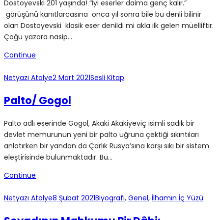
Dostoyevski 201 yaşında! “İyi eserler daima genç kalır.”
görüşünü kanıtlarcasına onca yıl sonra bile bu denli bilinir
olan Dostoyevski klasik eser denildi mi akla ilk gelen müelliftir.
Çoğu yazara nasip…
Continue
Netyazı Atölye
2 Mart 2021
Sesli Kitap
Palto/ Gogol
Palto adlı eserinde Gogol, Akaki Akakiyeviç isimli sadık bir
devlet memurunun yeni bir palto uğruna çektiği sıkıntıları
anlatırken bir yandan da Çarlık Rusya’sına karşı sıkı bir sistem
eleştirisinde bulunmaktadır. Bu…
Continue
Netyazı Atölye
8 Şubat 2021
Biyografi
,
Genel
,
İlhamın İç Yüzü