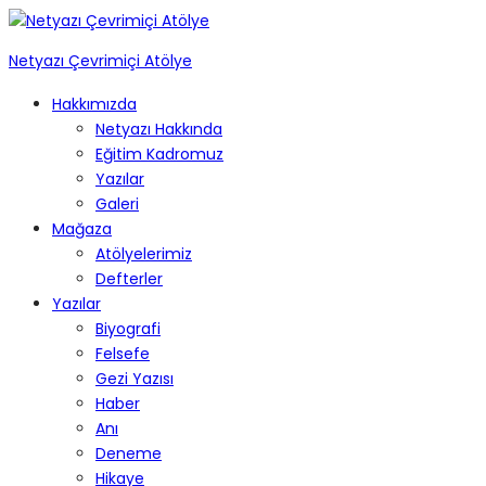
Netyazı Çevrimiçi Atölye
Hakkımızda
Netyazı Hakkında
Eğitim Kadromuz
Yazılar
Galeri
Mağaza
Atölyelerimiz
Defterler
Yazılar
Biyografi
Felsefe
Gezi Yazısı
Haber
Anı
Deneme
Hikaye