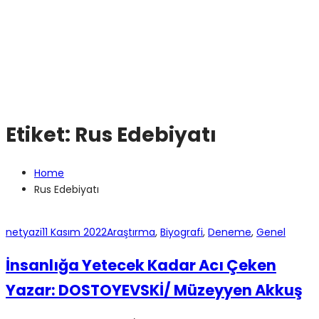
Etiket:
Rus Edebiyatı
Home
Rus Edebiyatı
netyazi
11 Kasım 2022
Araştırma
,
Biyografi
,
Deneme
,
Genel
İnsanlığa Yetecek Kadar Acı Çeken
Yazar: DOSTOYEVSKİ/ Müzeyyen Akkuş