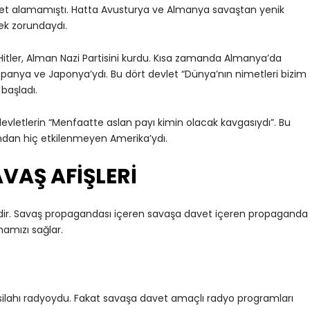
met alamamıştı. Hatta Avusturya ve Almanya savaştan yenik
mek zorundaydı.
Hitler, Alman Nazi Partisini kurdu. Kısa zamanda Almanya’da
 İspanya ve Japonya’ydı. Bu dört devlet “Dünya’nın nimetleri bizim
başladı.
devletlerin “Menfaatte aslan payı kimin olacak kavgasıydı”. Bu
ından hiç etkilenmeyen Amerika’ydı.
VAŞ AFİŞLERİ
sidir. Savaş propagandası içeren savaşa davet içeren propaganda
mamızı sağlar.
 silahı radyoydu. Fakat savaşa davet amaçlı radyo programları