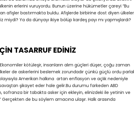
ülkenin erlerini vuruyordu. Bunun üzerine hükümetler çareyi “Bu
an afişler bastırmakta buldu. Afişlerde birbirine dost diyen ülkeler
 miydi? Ya da dünyayı ikiye bölüp kardeş payı mı yapmışlardı?
İÇİN TASARRUF EDİNİZ
Ekonomiler kötüleşir, insanların alım güçleri düşer, çoğu zaman
lkeler de askerlerini beslemek zorundadır çünkü güçlü ordu parla
olayısıyla Amerikan halkına artan enflasyon ve açlık nedeniyle
savaştan şikayet eder hale gelir.Bu durumu farkeden ABD
, sofranıza bir tabakta asker için ekleyin, elinizdeki ile yetinin ve
r.” Gerçekten de bu söylem amacına ulaşır. Halk arasında