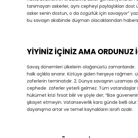
tanımayan askerler, aynı cepheyi paylaştıkları dost 
asker senin dostun, o da özgürlük için savaşıyor” yaz
bu savaşın akabinde düşman olacaklarından habersiz
YİYİNİZ İÇİNİZ AMA ORDUNUZ 
Savaş dönemleri ülkelerin olağanüstü zamanlarıdır. 
halk açlıkla sınanır. Kötüye giden herşeye rağmen ü
zaferlerin teminatıdır. 2. Dünya savaşının uzaması d
cephede zaferler yeterli gelmez. Tüm vatandaşlar 
hükümet krizi fırsat bilir ve şöyle der; “Bize güvenenin
şikayet etmeyin. Vatanseverlik kara günde belli olu
dayanışma artar ve temel kaynakların israfı azalır.