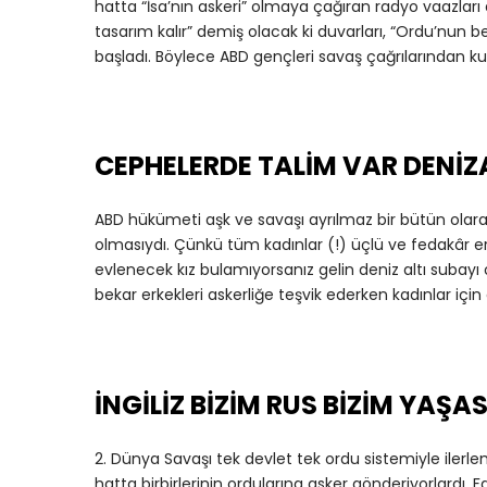
hatta “İsa’nın askeri” olmaya çağıran radyo vaazları 
tasarım kalır” demiş olacak ki duvarları, “Ordu’nun b
başladı. Böylece ABD gençleri savaş çağrılarından ku
CEPHELERDE TALİM VAR DENİZ
ABD hükümeti aşk ve savaşı ayrılmaz bir bütün olarak 
olmasıydı. Çünkü tüm kadınlar (!) üçlü ve fedakâr erke
evlenecek kız bulamıyorsanız gelin deniz altı subayı 
bekar erkekleri askerliğe teşvik ederken kadınlar için d
İNGİLİZ BİZİM RUS BİZİM YAŞ
2. Dünya Savaşı tek devlet tek ordu sistemiyle ilerlem
hatta birbirlerinin ordularına asker gönderiyorlardı. 