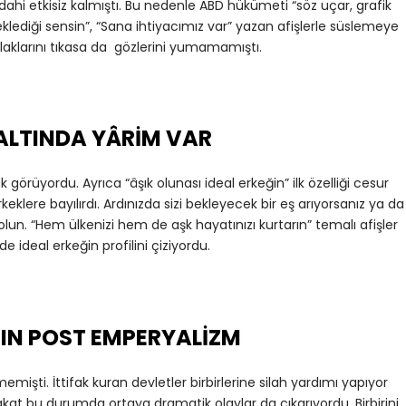
dahi etkisiz kalmıştı. Bu nedenle ABD hükümeti “söz uçar, grafik
eklediği sensin”, “Sana ihtiyacımız var” yazan afişlerle süslemeye
laklarını tıkasa da gözlerini yumamamıştı.
ALTINDA YÂRİM VAR
görüyordu. Ayrıca “âşık olunası ideal erkeğin” ilk özelliği cesur
klere bayılırdı. Ardınızda sizi bekleyecek bir eş arıyorsanız ya da
olun. “Hem ülkenizi hem de aşk hayatınızı kurtarın” temalı afişler
e ideal erkeğin profilini çiziyordu.
ASIN POST EMPERYALİZM
emişti. İttifak kuran devletler birbirlerine silah yardımı yapıyor
Fakat bu durumda ortaya dramatik olaylar da çıkarıyordu. Birbirini