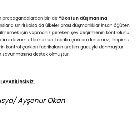
n propagandalardan biri de
“Dostun düşmanına
slarla sınırlı kalsa da ülkeler arası düşmanlıklar insan öğüten
tülmemek için yapmanız gereken şey değirmenin kontrolünü
retimi devam ettirmezsek fabrika çarkları dönemez, hepimiz
lerin kontrol çarkları fabrikaların üretim gücüyle dönmüştür.
’nin savunmasına destek olmuştur.
LAYABİLİRSİNİZ.
Rusya/ Ayşenur Okan