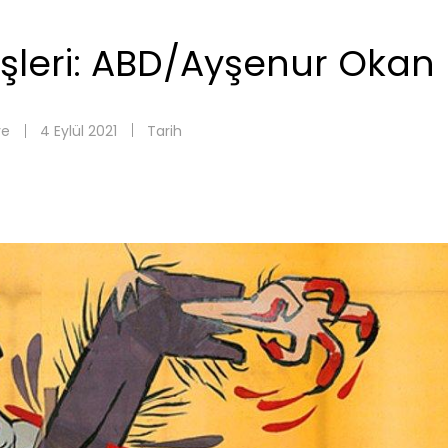
işleri: ABD/Ayşenur Okan
ye
4 Eylül 2021
Tarih