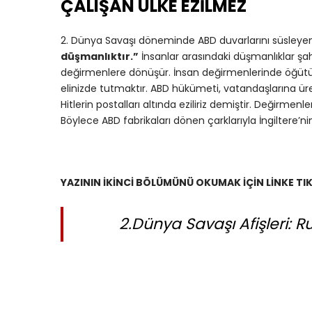
ÇALIŞAN ÜLKE EZİLMEZ
2. Dünya Savaşı döneminde ABD duvarlarını süsleye
düşmanlıktır.”
İnsanlar arasındaki düşmanlıklar şahı
değirmenlere dönüşür. İnsan değirmenlerinde öğü
elinizde tutmaktır. ABD hükümeti, vatandaşlarına ü
Hitlerin postalları altında eziliriz demiştir. Değirmen
Böylece ABD fabrikaları dönen çarklarıyla İngiltere
YAZININ İKİNCİ BÖLÜMÜNÜ OKUMAK İÇİN LİNKE TIK
2.Dünya Savaşı Afişleri: 