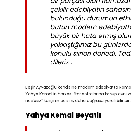
bir parçası olan Ramazan
çekilir edebiyatın sahası
bulunduğu durumun etkisi
bütün modern edebiyatt
büyük bir hata etmiş olu
yaklaştığımız bu günlerde
konulu şiirleri derledi. Tad
dileriz…
Beşir Ayvazoğlu kendisine modern edebiyatta Ramazan
Yahya Kemal’in herkes iftar sofralarına koşup aynı 
neş’esiz” kalışının acısını, daha doğrusu yaralı bilincini
Yahya Kemal
Beyatlı