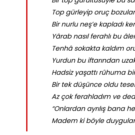
Bir top gürültüsüyle bu sâh
Top gürleyip oruç bozula
Bir nurlu neş’e kapladı ker
Yârab nasıl ferahlı bu âle
Tenhâ sokakta kaldım oru
Yurdun bu iftarından uz
Hadsiz yaşattı rûhuma bi
Bir tek düşünce oldu tese
Az çok ferahladım ve de
“Onlardan ayrılış bana he
Madem ki böyle duyguları