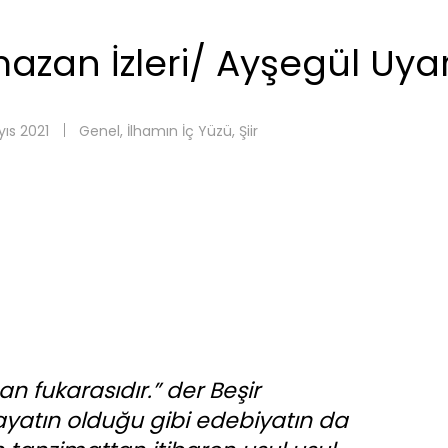
zan İzleri/ Ayşegül Uya
ıs 2021
Genel
,
İlhamın İç Yüzü
,
Şiir
 fukarasıdır.” der Beşir
yatın olduğu gibi edebiyatın da