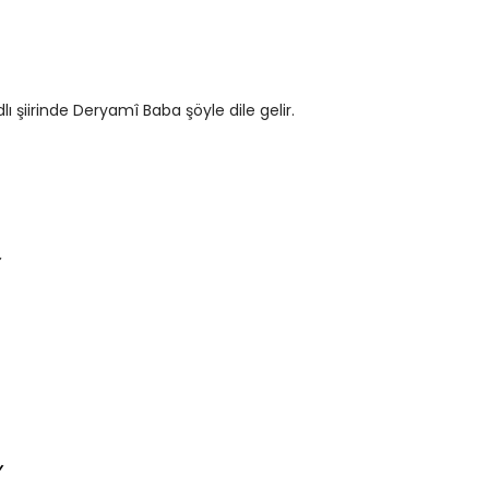
lı şiirinde Deryamî Baba şöyle dile gelir.
,
,