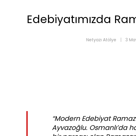
Edebiyatımızda Rama
Netyazı Atölye
3 May
“Modern Edebiyat Ramazan
Ayvazoğlu. Osmanlı’da ha