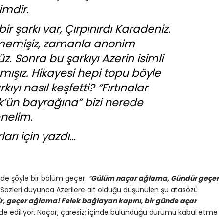
imdir.
 şarkı var, Çırpınırdı Karadeniz.
rmemişiz, zamanla anonim
 Sonra bu şarkıyı Azerin isimli
mışız. Hikayesi hepi topu böyle
ıyı nasıl keşfetti? “Fırtınalar
k’ün bayrağına” bizi nerede
enelim.
arı için yazdı…
ünde şöyle bir bölüm geçer:
“
Gülüm
naçar ağlama, Gündür geçer
”
Sözleri duyunca Azerilere ait olduğu düşünülen şu atasözü
r,
geçer ağlama! Felek bağlayan kapını, bir günde açar
ade ediliyor. Naçar, çaresiz; içinde bulunduğu durumu kabul etme