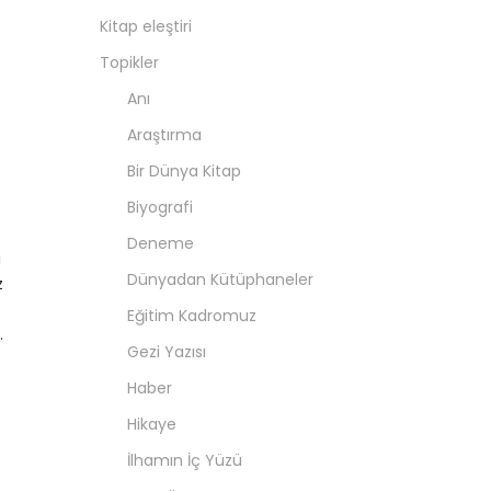
Kitap eleştiri
Topikler
Anı
Araştırma
Bir Dünya Kitap
Biyografi
Deneme
ı
Dünyadan Kütüphaneler
z
Eğitim Kadromuz
.
Gezi Yazısı
Haber
Hikaye
İlhamın İç Yüzü