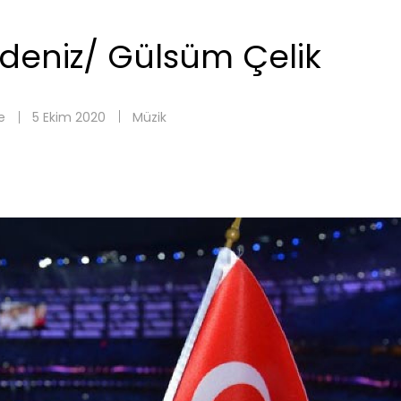
adeniz/ Gülsüm Çelik
e
5 Ekim 2020
Müzik