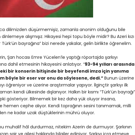
ıllarca dilimizden düşürmemişiz, zamanla anonim olduğunu bile
 dinlemeye alışmışız. Hikayesi hepi topu böyle midir? Bu Azeri kızı
er Türk’ün bayrağına” bizi nerede yakalar, gelin birlikte öğrenelim.
erin, Şan hocası Emre Yücelen’le yaptığı röportajda şarkıyı
ına dahil etmesinin hikayesini anlatıyor. “
93-94 yılları arasında
eki bir konserin bitişinde bir beyefendi imza için yanıma
zım böyle bir eser var onu da söylesene, dedi.”
Bunun üzerine
ıyı öğreniyor ve üzerine araştırmalar yapıyor. İlginçtir şarkıyı ilk
man kendi ülkesinde dışlanıyor. Halkın bir kısmı “Türk’ün bayrağı”
pki gösteriyor. Bilmemek bir kez daha yük oluyor insana,
e hemen cephe alıyor. Kendi toprağının sesini tanımamak, milli
nden ne kadar uzak düştüklerinin mührü oluyor.
bu muhalif hâl durdurmaz, nitekim Azerin de durmuyor. Şarkının
azan şair ve ailesi hakkında bilgiler ediniyor. Şarkıyı icra etmeye