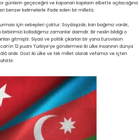
Zor günlerin geçeceğini ve kapanan kapıların elbette açılacağına
ri benzer kelimelerle ifade eden bir milletiz.
urması için sebepleri çoktur. Soydaşızdır, kan bağımız vardır,
lı birbirimizi kolladığımız zamanlar daimdir. Bir neslin bildiği o
arı gitmiştir. Siyasi ve politik çıkarları bir yana Eurovision
can’ın 12 puanı Türkiye’ye göndermesi iki ülke insanının dünya
âlâ anılır. Dost iki ülke ve tek millet olarak vefamızı ve içten
hittir.