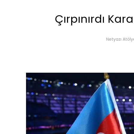
Çırpınırdı Kar
Netyazı Atöly