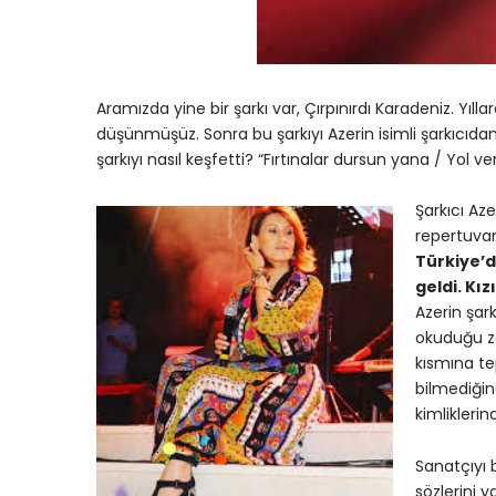
Aramızda yine bir şarkı var, Çırpınırdı Karadeniz. Y
düşünmüşüz. Sonra bu şarkıyı Azerin isimli şarkıcıdan
şarkıyı nasıl keşfetti? “Fırtınalar dursun yana / Yol v
Şarkıcı Az
repertuvar
Türkiye’d
geldi. Kı
Azerin şark
okuduğu za
kısmına te
bilmediğin
kimlikleri
Sanatçıyı 
sözlerini y