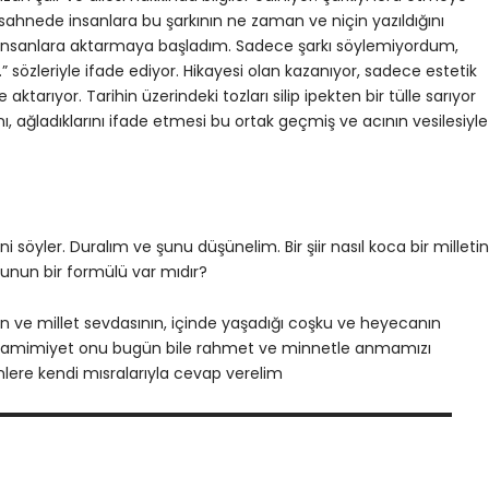
r sahnede insanlara bu şarkının ne zaman ve niçin yazıldığını
n insanlara aktarmaya başladım. Sadece şarkı söylemiyordum,
” sözleriyle ifade ediyor. Hikayesi olan kazanıyor, sadece estetik
e aktarıyor. Tarihin üzerindeki tozları silip ipekten bir tülle sarıyor
ını, ağladıklarını ifade etmesi bu ortak geçmiş ve acının vesilesiyle
öyler. Duralım ve şunu düşünelim. Bir şiir nasıl koca bir milletin
? Bunun bir formülü var mıdır?
n ve millet sevdasının, içinde yaşadığı coşku ve heyecanın
 bu samimiyet onu bugün bile rahmet ve minnetle anmamızı
nlere kendi mısralarıyla cevap verelim