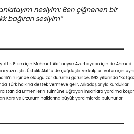
anlatayım nesiyim: Ben çiğnenen bir
kk bağıran sesiyim”
yettir. Bizim için Mehmet Akif neyse Azerbaycan için de Ahmed
nı yazmıştır. Üstelik Akif’le de çağdaştır ve kalpleri vatan için ayn
nlı’nın içinde olduğu zor durumu görünce, 1912 yıllarında “Kafga
nda Türk halkına destek vermeye gelir. Arkadaşlarıyla kurdukları
ürcistan’da Ermenilerin zulmüne uğrayan insanlara yardıma koşar
olan Kars ve Erzurum halklarına büyük yardımlarda bulunurlar.