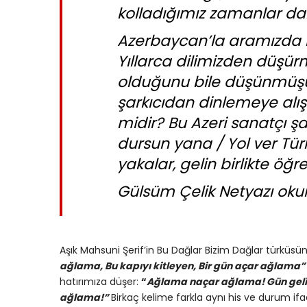
kolladığımız zamanlar da
Azerbaycan’la aramızda bir
Yıllarca dilimizden düşü
olduğunu bile düşünmüşüz.
şarkıcıdan dinlemeye alış
midir? Bu Azeri sanatçı şark
dursun yana / Yol ver Tür
yakalar, gelin birlikte öğr
Gülsüm Çelik Netyazı okurl
Aşık Mahsuni Şerif’in Bu Dağlar Bizim Dağlar türküs
ağlama, Bu kapıyı kitleyen, Bir gün açar ağlama
hatırımıza düşer:
“
Ağlama naçar ağlama! Gün geli
ağlama!”
Birkaç kelime farkla aynı his ve durum if