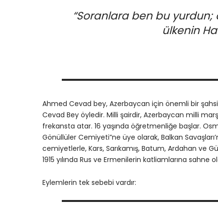
“Soranlara ben bu yurdun; 
ülkenin Ha
Ahmed Cevad bey, Azerbaycan için önemli bir şahsi
Cevad Bey öyledir. Milli şairdir, Azerbaycan milli marşı
frekansta atar. 16 yaşında öğretmenliğe başlar. Osma
Gönüllüler Cemiyeti”ne üye olarak, Balkan Savaşları’
cemiyetlerle, Kars, Sarıkamış, Batum, Ardahan ve G
1915 yılında Rus ve Ermenilerin katliamlarına sahne 
Eylemlerin tek sebebi vardır: