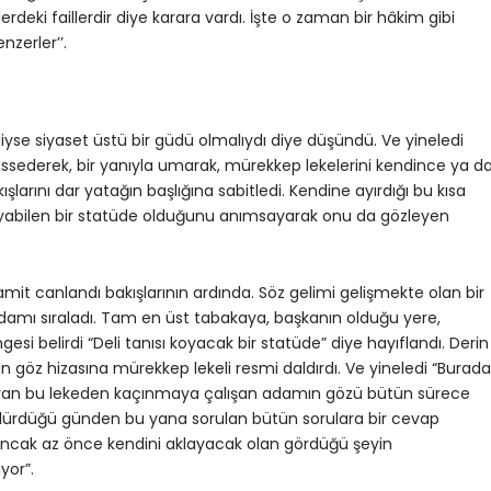
erdeki faillerdir diye karara vardı. İşte o zaman bir hâkim gibi
nzerler’’.
yse siyaset üstü bir güdü olmalıydı diye düşündü. Ve yineledi
sederek, bir yanıyla umarak, mürekkep lekelerini kendince ya d
larını dar yatağın başlığına sabitledi. Kendine ayırdığı bu kısa
yabilen bir statüde olduğunu anımsayarak onu da gözleyen
ramit canlandı bakışlarının ardında. Söz gelimi gelişmekte olan bir
adamı sıraladı. Tam en üst tabakaya, başkanın olduğu yere,
esi belirdi “Deli tanısı koyacak bir statüde” diye hayıflandı. Derin
mın göz hizasına mürekkep lekeli resmi daldırdı. Ve yineledi “Burada
ayan bu lekeden kaçınmaya çalışan adamın gözü bütün sürece
öldürdüğü günden bu yana sorulan bütün sorulara bir cevap
 ancak az önce kendini aklayacak olan gördüğü şeyin
yor”.