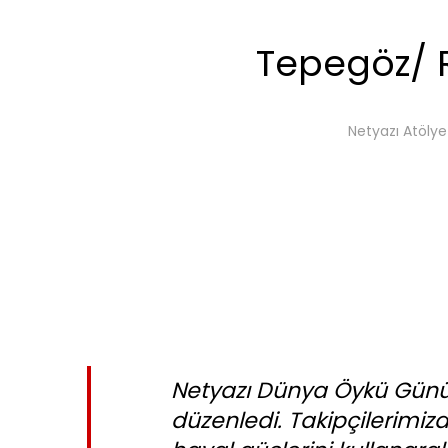
Tepegöz/
Netyazı Atölye
Netyazı Dünya Öykü Günü 
düzenledi. Takipçilerimi