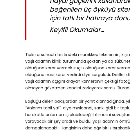
hayal güçlerini kullanara
beğenilen üç öyküyü sitem
için tatlı bir hatıraya dön
Keyifli Okumalar…
Tıpkı rorschach testindeki mürekkep lekelerinin, kişi
yaşlı adamın klinik tutumunda şoktan ya da sükûnett
olduğuna karar vermek suçlu olduğuna karar vermekte
olduğuna nasıl karar verilirdi diye sorguladı. Delil
yaşlı adamın açığını arayan kameranın çektiği fotoğraf
olmayan gözetmen kendini zorlayarak sordu “Burad
Boşluğu delen bakışlardan bir yanıt alamadığında, 
“Anlarım tabii ya!” diye mırıldandı, sanki gizli bir t
hareketle anlamamış olabileceği ihtimalini savuştur
yarayacak bir şey aradı ve buldu; yaşlı adamın ömr
damgalanacaktı. Hangisinin daha ağır bir iz bırakabil