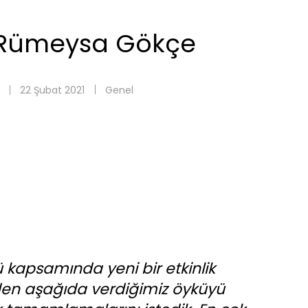
 Rümeysa Gökçe
22 Şubat 2021
Genel
kapsamında yeni bir etkinlik
zden aşağıda verdiğimiz öyküyü