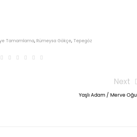
aye Tamamlama
,
Rümeysa Gökçe
,
Tepegöz
Next
Next
Post
Yaşlı Adam / Merve Oğu