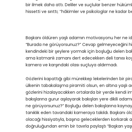
bir ilmek daha attı. Deliler ve suçlular benzer hüküml
hissetti ve sırıttı; ‘‘hâkimler ve psikologlar ne kadar be
Başkanı öldüren yaşlı adamın motivasyonu her ne idi
“Burada ne görüyorsunuz?” Cevap gelmeyeceğini his
kendindeki bir şeylere yormak için boşluğu delen bakış
ama katmanlı zamanı dert edecekken deli tanısı ko
kamera ve karşındaki olası suçluya aldırmadı.
Gözlerini kapattığı gibi mürekkep lekelerinden bir pi
ülkenin tabakalaşma piramiti olsun, en altına yaşlı 
gözlerini hizalayacakken ortalarda bir yerde kendi img
bakışlarına gurur aşılayarak bakışları yere dikili ada
ne görüyorsunuz?” Boşluğu delen bakışlarına kayn
tanıklık eden tavandaki kameraya takıldı. Başkanı 
olacağı hissiyatıyla, başına geleceklerden korkarak
doğruluğundan emin bir tavırla paylaştı “Başkan yaşı