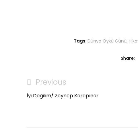
Tags:
Dünya Öykü Günü
,
Hik
Share:
Yazı
Previous
Previous
gezinmesi
Post
İyi Değilim/ Zeynep Karapınar