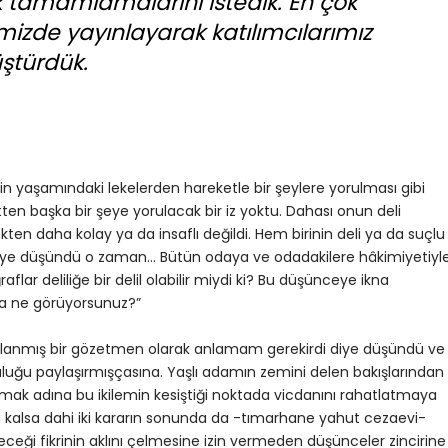
k tamamlamalarını istedik. En çok
izde yayınlayarak katılımcılarımız
üştürdük.
nin yaşamındaki lekelerden hareketle bir şeylere yorulması gibi
en başka bir şeye yorulacak bir iz yoktu. Dahası onun deli
n daha kolay ya da insaflı değildi. Hem birinin deli ya da suçlu
ler diye düşündü o zaman… Bütün odaya ve odadakilere hâkimiyetiyl
lar deliliğe bir delil olabilir miydi ki? Bu düşünceye ikna
a ne görüyorsunuz?”
yıllanmış bir gözetmen olarak anlamam gerekirdi diye düşündü ve
opluluğu paylaşırmışçasına. Yaşlı adamın zemini delen bakışlarından
mak adına bu ikilemin kesiştiği noktada vicdanını rahatlatmaya
ü kalsa dahi iki kararın sonunda da -tımarhane yahut cezaevi-
eceği fikrinin aklını çelmesine izin vermeden düşünceler zincirine