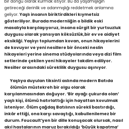
bir döngü olarak kurmak istiyor. Bu da yaşamışlığın
getireceği derinlik ve adanmışlığı reddetmek anlamına
geliyor.
Yaşlı insanın biriktirdikleri kıymetsiz
gösteriliyor. Burada modernliğin o bildik eski
masalıyla karşılaşıyoruz, insana sürgit bir yurtsuzluk
duygusu olarak yansıyan köksüzlük,bir ev ve aidiyet
eksikliği. Yaşlıyı toplumdan kovan, onun hikayelerini
de kovuyor ve yeni nesillere bir önceki neslin
hikayeleri yerine sinema stüdyolarında veya dizi film
setlerinde çekilen yeni hikayeler takdim ediliyor.
Nesiller arasındaki süreklilik duygusu aşınıyor
.
Yaşlıya duyulan tiksinti aslında modern Batıda
ölümün müstekreh bir olgu olarak
karşılanmasından doğuyor. ‘Bir ayağı çukurda olan’
yaşlı kişi, ölümü hatırlattığı için hayattan kovulmak
isteniyor. Ölüm çağdaş Batılının sürekli bastırdığı,
inkâr ettiği, ona karşı savaştığı, kabullenilemez bir
durum. Foucault’yen bir dille konuşacak olursak, nasıl
akıl hastalarının maruz bırakıldığı ‘büyük kapatma’