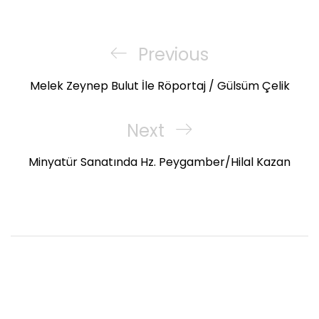
Yazı
gezinmesi
Previous
Previous
Post
Melek Zeynep Bulut İle Röportaj / Gülsüm Çelik
Next
Next
Post
Minyatür Sanatında Hz. Peygamber/Hilal Kazan