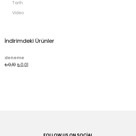
Tarih
Video
İndirimdeki Ürünler
deneme
₺
0,10
₺
0,01
FOLLOW US ON SOCIAL