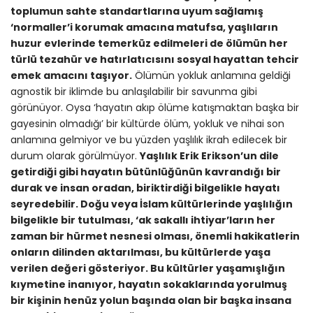
toplumun sahte standartlarına uyum sağlamış
‘normaller’i korumak amacına matufsa, yaşlıların
huzur evlerinde temerküz edilmeleri de ölümün her
türlü tezahür ve hatırlatıcısını sosyal hayattan tehcir
emek amacını taşıyor.
Ölümün yokluk anlamına geldiği
agnostik bir iklimde bu anlaşılabilir bir savunma gibi
görünüyor. Oysa ‘hayatın akıp ölüme katışmaktan başka bir
gayesinin olmadığı’ bir kültürde ölüm, yokluk ve nihai son
anlamına gelmiyor ve bu yüzden yaşlılık ikrah edilecek bir
durum olarak görülmüyor.
Yaşlılık Erik Erikson’un dile
getirdiği gibi hayatın bütünlüğünün kavrandığı bir
durak ve insan oradan, biriktirdiği bilgelikle hayatı
seyredebilir. Doğu veya İslam kültürlerinde yaşlılığın
bilgelikle bir tutulması, ‘ak sakallı ihtiyar’ların her
zaman bir hürmet nesnesi olması, önemli hakikatlerin
onların dilinden aktarılması, bu kültürlerde yaşa
verilen değeri gösteriyor. Bu kültürler yaşamışlığın
kıymetine inanıyor, hayatın sokaklarında yorulmuş
bir kişinin henüz yolun başında olan bir başka insana