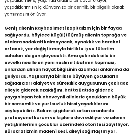
yaşadıkları ile iç yaşantısı arasına bir duvar örüyor,
yaşadıklarımızın iç dünyamıza bir derinlik, bir bilgelik olarak
yansımasını önlüyor.
Geniş ailenin kaybedilmesi kapitalizm için bir fayda
sağlıyordu, böylece küçül(tül)müş ailenin toprağa ve
atalara sadakati kalmayacak, oynaklık ve hareket
artacak, yer değiştirmeyle birlikte iş ve tüketim
sahaları da genişleyecekti. Ama çekirdek aile bir
evvelki nesille en yeni neslin irtibatının kopması,
onlardan alınan hayat bilgisinin azalması anlamına da
geliyordu. Yaşlılarıyla birlikte büyüyen çocukların
sağladıkları aidiyet ve süreklilik duygusunun çekirdek
aileyle giderek azaldığını, hatta Batıda giderek
yaygınlaşan tek ebeveynli ailelerle çocukların büyük
bir sersemlik ve yurtsuzluk hissi yaşadıklarını
söyleyebiliriz. Bakım işi giderek artan oranlarda
profesyonel kurum ve kişilere devrediliyor ve ailenin
yetişkinlerinin çocuklar üzerindeki otoritesi zayıflıyor.
Bürokratizmin madenî sesi, aileyi sağırlaştırıyor.