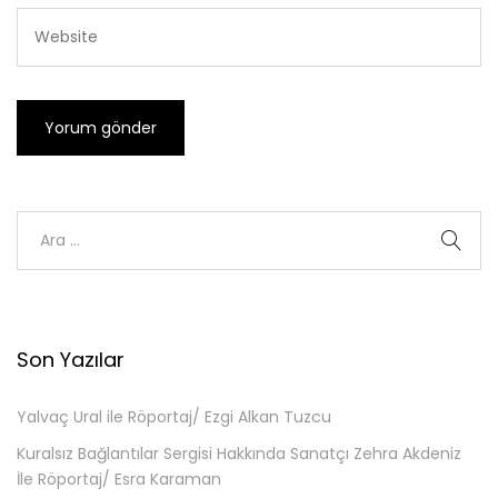
Son Yazılar
Yalvaç Ural ile Röportaj/ Ezgi Alkan Tuzcu
Kuralsız Bağlantılar Sergisi Hakkında Sanatçı Zehra Akdeniz
İle Röportaj/ Esra Karaman