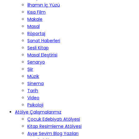
İlhamın İç Yüzü
Kısa Film
Makale
Masal
Röportaj
Sanat Haberleri
Sesli Kitap
Masal Eleştirisi
Senaryo
Şiir
Müzik
Sinema
Tarih
Video
Psikoloji
Atölye Çalışmalarımız
Çocuk Edebiyatı Atölyesi
Kitap Resimleme Atölyesi
Ayşe Sevim Blog Yazıları