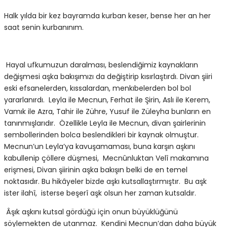
Halk yılda bir kez bayramda kurban keser, bense her an her
saat senin kurbanınım.
Hayal ufkumuzun daralması, beslendiğimiz kaynakların
değişmesi aşka bakışımızı da değiştirip kısırlaştırdı. Divan şiiri
eski efsanelerden, kıssalardan, menkıbelerden bol bol
yararlanırdı. Leyla ile Mecnun, Ferhat ile Şirin, Aslı ile Kerem,
Vamık ile Azra, Tahir ile Zühre, Yusuf ile Züleyha bunların en
tanınmışlarıdır. Özellikle Leyla ile Mecnun, divan şairlerinin
sembollerinden bolca beslendikleri bir kaynak olmuştur.
Mecnun’un Leyla’ya kavuşamaması, buna karşın aşkını
kabullenip çöllere düşmesi, Mecnûnluktan Velî makamına
erişmesi, Divan şiirinin aşka bakışın belki de en temel
noktasıdır. Bu hikâyeler bizde aşkı kutsallaştırmıştır. Bu aşk
ister ilahî, isterse beşerî aşk olsun her zaman kutsaldır.
Âşık aşkını kutsal gördüğü için onun büyüklüğünü
söylemekten de utanmaz. Kendini Mecnun’dan daha büyük