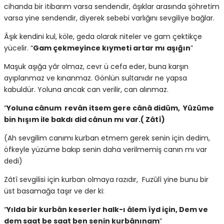
cihanda bir itibarım varsa sendendir, âşıklar arasında şöhretim
varsa yine sendendir, diyerek sebebi varlığını sevgiliye bağlar.
Âşık kendini kul, köle, geda olarak niteler ve gam çektikçe
yücelir. “
Gam çekmeyince kıymeti artar mı aşığın
”
Maşuk aşığa yâr olmaz, cevr ü cefa eder, buna karşın
ayıplanmaz ve kınanmaz. Gönlün sultanıdır ne yapsa
kabuldür. Yoluna ancak can verilir, can alınmaz.
“
Yoluna cânum revân itsem gere cânâ didüm, Yüzüme
bin hışım ile bakdı did cânun mı var.( Zâtî)
(Ah sevgilim canımı kurban etmem gerek senin için dedim,
öfkeyle yüzüme bakıp senin daha verilmemiş canın mı var
dedi)
Zâtî sevgilisi için kurban olmaya razıdır, Fuzûlî yine bunu bir
üst basamağa taşır ve der ki:
“
Yılda bir kurbân keserler halk-ı âlem îyd için, Dem ve
dem saat be saat ben senin kurbânınam
”