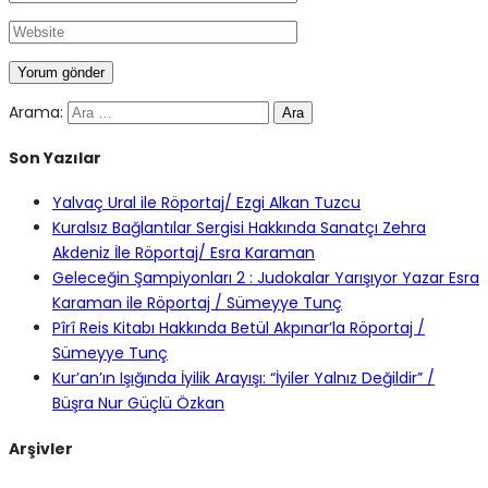
Arama:
Son Yazılar
Yalvaç Ural ile Röportaj/ Ezgi Alkan Tuzcu
Kuralsız Bağlantılar Sergisi Hakkında Sanatçı Zehra
Akdeniz İle Röportaj/ Esra Karaman
Geleceğin Şampiyonları 2 : Judokalar Yarışıyor Yazar Esra
Karaman ile Röportaj / Sümeyye Tunç
Pîrî Reis Kitabı Hakkında Betül Akpınar’la Röportaj /
Sümeyye Tunç
Kur’an’ın Işığında İyilik Arayışı: “İyiler Yalnız Değildir” /
Büşra Nur Güçlü Özkan
Arşivler