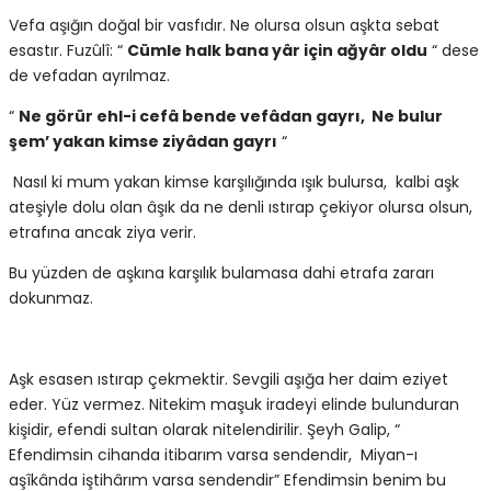
Vefa aşığın doğal bir vasfıdır. Ne olursa olsun aşkta sebat
esastır. Fuzûlî: “
Cümle halk bana yâr için ağyâr oldu
“ dese
de vefadan ayrılmaz.
“
Ne görür ehl-i cefâ bende vefâdan gayrı, Ne bulur
şem’ yakan kimse ziyâdan gayrı
“
Nasıl ki mum yakan kimse karşılığında ışık bulursa, kalbi aşk
ateşiyle dolu olan âşık da ne denli ıstırap çekiyor olursa olsun,
etrafına ancak ziya verir.
Bu yüzden de aşkına karşılık bulamasa dahi etrafa zararı
dokunmaz.
Aşk esasen ıstırap çekmektir. Sevgili aşığa her daim eziyet
eder. Yüz vermez. Nitekim maşuk iradeyi elinde bulunduran
kişidir, efendi sultan olarak nitelendirilir. Şeyh Galip, “
Efendimsin cihanda itibarım varsa sendendir, Miyan-ı
aşîkânda iştihârım varsa sendendir” Efendimsin benim bu