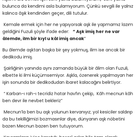
bulunca da kendimi asla bulamıyorum. Çünkü sevgili ile yalnız
kalınca âşık kendinden geçer, dili tutulur.
Kemale ermek için her ne yapıyorsak aşk ile yapmamız lazım
geldiğini Fuzuli şöyle ifade eder:
“ Aşk imiş her ne var
âlemde, ilm bir kıyl u kâl imiş ancak
”
Bu âlemde aşktan başka bir şey yokmuş, ilim ise ancak bir
dedikodu imiş.
Şairliğinin yanında aynı zamanda büyük bir âlim olan Fuzuli,
elbette ki ilmi küçümsemiyor. Aşkla, özenerek yapılmayan her
işin sonunda bir dedikodudan ibaret kalacağını belirtiyor.
“ Karban-ı rah-ı tecridiz hatar havfın çekip, Kâh mecnun kâh
ben devr ile nevbet bekleriz”
Mecnun’la ben bu aşk yolunun kervanıyız; yol kesiciler saldırıp
da bu tekilliğimizi bozmasınlar diye, dünyanın aşk nöbetini
bazen Mecnun bazen ben tutuyorum.