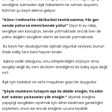
sevdiğine zulmeden âşık haberlerini ne zaman duysam,
Rûhî’nin şu beyti aklıma geliyor:
“Künc-i mihnette râkîba bizi tenhâ sanma, Yâr ger
sende yatursa elemi bende yatur”
Diyor ki ey rakip,
sevgiliye sen kavuştun, sende yatmaktadır ancak ben de
yalnız değilim sevgilinin elemi de bende yatmaktadır.
Bu beyti her okuduğumda aşktaki olgunluk seviyesi, bunun
ifade ediliş tarzı beni hayran bırakır.
Aşkına sadık olduğunu, onu sahiplendiğini söylüyor ama
sevgiliyi değil. Bu tam da bizim istediğimiz bir bakış açısı değil
mi?
Âşık için Sadakat ve vefa maşuktan gayrı bir duygudur.
“Şöyle muhkem tutayım aşk ile dildâr eteğin, Ya elim
kat’ edeler ya keseler yâr eteğin “
diyerek eteğine
yapıştığı sevgiliden ayrılmak için elinin kesilmesi gerektiğini
söylerken, onun ise ancak eteğinin ucuna kıyabilir.