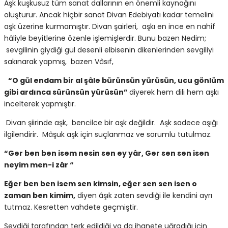
Aşk kuşkusuz tüm sanat dallarının en önemli kaynağını
oluşturur. Ancak hiçbir sanat Divan Edebiyatı kadar temelini
aşk üzerine kurmamıştır. Divan şairleri, aşkı en ince en nahif
hâliyle beyitlerine özenle işlemişlerdir. Bunu bazen Nedim;
sevgilinin giydiği gül desenli elbisenin dikenlerinden sevgiliyi
sakınarak yapmış, bazen Vâsıf,
“O gül endam bir al şâle bürünsün yürüsün, ucu gönlüm
gibi ardınca sürünsün yürüsün”
diyerek hem dili hem aşkı
incelterek yapmıştır.
Divan şiirinde aşk, bencilce bir aşk değildir. Aşk sadece aşığı
ilgilendirir. Mâşuk aşk için suçlanmaz ve sorumlu tutulmaz.
“Ger ben ben isem nesin sen ey yâr, Ger sen sen isen
neyim men-i zâr “
Eğer ben ben isem sen kimsin, eğer sen sen isen o
zaman ben kimim,
diyen âşık zaten sevdiği ile kendini ayrı
tutmaz. Kesretten vahdete geçmiştir.
Sevdiği tarafından terk edildiği ya da ihanete uğradığı için