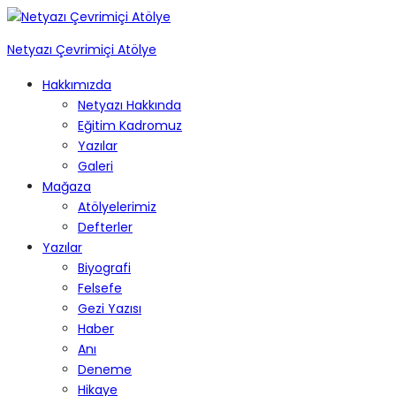
Netyazı Çevrimiçi Atölye
Hakkımızda
Netyazı Hakkında
Eğitim Kadromuz
Yazılar
Galeri
Mağaza
Atölyelerimiz
Defterler
Yazılar
Biyografi
Felsefe
Gezi Yazısı
Haber
Anı
Deneme
Hikaye