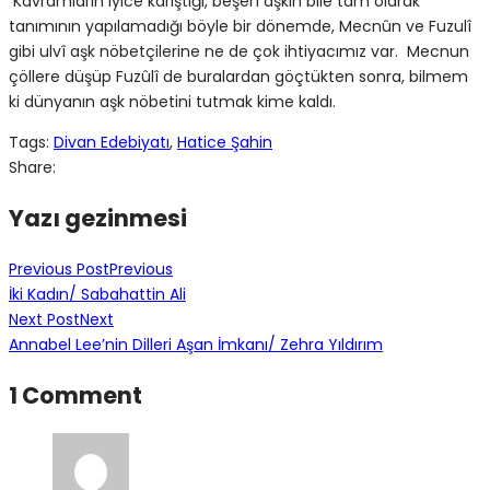
Kavramların iyice karıştığı, beşerî aşkın bile tam olarak
tanımının yapılamadığı böyle bir dönemde, Mecnûn ve Fuzulî
gibi ulvî aşk nöbetçilerine ne de çok ihtiyacımız var. Mecnun
çöllere düşüp Fuzûlî de buralardan göçtükten sonra, bilmem
ki dünyanın aşk nöbetini tutmak kime kaldı.
Tags:
Divan Edebiyatı
,
Hatice Şahin
Share:
Yazı gezinmesi
Previous Post
Previous
İki Kadın/ Sabahattin Ali
Next Post
Next
Annabel Lee’nin Dilleri Aşan İmkanı/ Zehra Yıldırım
1 Comment