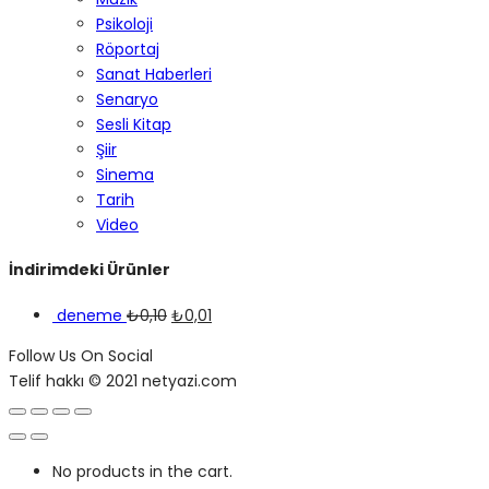
Psikoloji
Röportaj
Sanat Haberleri
Senaryo
Sesli Kitap
Şiir
Sinema
Tarih
Video
İndirimdeki Ürünler
deneme
₺
0,10
₺
0,01
Follow Us On Social
Telif hakkı © 2021 netyazi.com
No products in the cart.