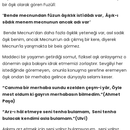
bir âşık olarak gören Fuzûlî:
“
Bende mecnundan füzun âşıklık istîdâdı var, Âşık-ı
sâdık menem mecnunun ancak adı var
”
Bende Mecnun’dan daha fazla âşıklık yeteneği var, asıl sadık
âşık benim, ancak Mecnun’un adı çıkmış bir kere, diyerek
Mecnun’la yarışmakta bir beis görmez.
Maddeci bir yaşamın getirdiği somut, fiziksel aşk anlayışımız o
dönemin aşka bakışını idrak etmemizi zorlaştırır. Sevgiliyi her
istediğinde göremeyen, onunla konuşma şerefine eremeyen
âşık ondan bir merhaba gelince dünyayla selamı keser.
“Canıma bir merhaba sundu ezelden çeşm-i yâr, Öyle
mest oldum ki gayrın merhabasın bilmedim.”(Ahmet
Paşa)
“Arz-ı hâl etmeye seni tenha bulamam, Seni tenha
bulacak kendimi asla bulamam.”(Ulvî)
Aşkımı arz etmek için seni yalnız bulamıyorum, seni yalnız