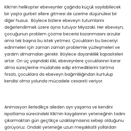
Kiki’nin helikopter ebeveynler çağında küçük sayılabilecek
bir yaşta gurbet ellere gitmesi de üzerine düşünülesi bir
diğer husus. Böylece bizlere ebeveyn tutumlarını
değerlendirmek üzere ayna tutuyor Miyazaki. Her ebeveyn,
çocuğunun problem çözme becerisi kazanmasını arzular
ama tek başına bu istek yetmez. Çocukların bu beceriyi
edinmeleri için zaman zaman problemle yüzleşmeleri ve
yardım almamaları gerekir. Böylece dayanıklılık kapasiteleri
artar. On üç yaşındaki Kiki, ebeveynlere çocuklarının karar
alma süreçlerine müdahale edip etmediklerini tartma
fırsatı, çocuklara da ebeveyn bağımlılığından kurtulup
kendisi olma yolunda mücadele cesareti veriyor.
Animasyon ilerledikçe aileden ayrı yaşama ve kendini
ispatlama sürecindeki Kiki’nin kaygılarının yeteneğinin tadını
çıkarmaktan gün geçtikçe uzaklaşmasına sebep olduğunu
görüyoruz. Ondaki yeteneğe uzun meşakkatli yollardan