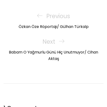
Yazı
gezinmesi
Previous
Previous
Post
Özkan Öze Röportajı/ Gülhan Türkalp
Next
Next
Post
Babam O Yağmurlu Günü Hiç Unutmuyor/ Cihan
Aktaş