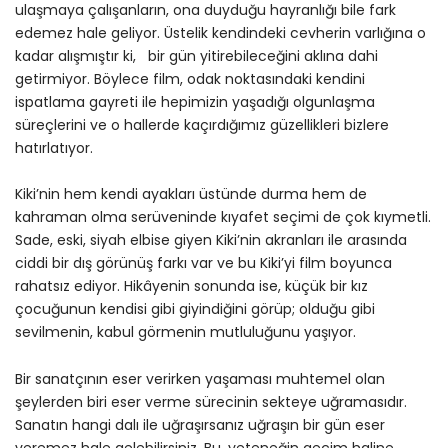
ulaşmaya çalışanların, ona duyduğu hayranlığı bile fark
edemez hale geliyor. Üstelik kendindeki cevherin varlığına o
kadar alışmıştır ki, bir gün yitirebileceğini aklına dahi
getirmiyor. Böylece film, odak noktasındaki kendini
ispatlama gayreti ile hepimizin yaşadığı olgunlaşma
süreçlerini ve o hallerde kaçırdığımız güzellikleri bizlere
hatırlatıyor.
Kiki’nin hem kendi ayakları üstünde durma hem de
kahraman olma serüveninde kıyafet seçimi de çok kıymetli.
Sade, eski, siyah elbise giyen Kiki’nin akranları ile arasında
ciddi bir dış görünüş farkı var ve bu Kiki’yi film boyunca
rahatsız ediyor. Hikâyenin sonunda ise, küçük bir kız
çocuğunun kendisi gibi giyindiğini görüp; olduğu gibi
sevilmenin, kabul görmenin mutluluğunu yaşıyor.
Bir sanatçının eser verirken yaşaması muhtemel olan
şeylerden biri eser verme sürecinin sekteye uğramasıdır.
Sanatın hangi dalı ile uğraşırsanız uğraşın bir gün eser