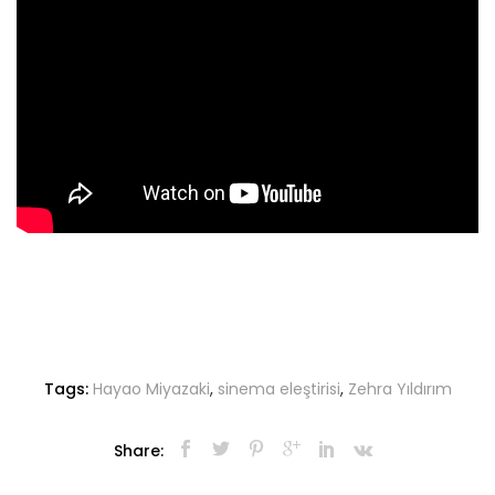
Tags:
Hayao Miyazaki
,
sinema eleştirisi
,
Zehra Yıldırım
Share: