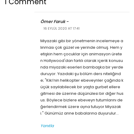
1 Comment
Ömer Faruk -
16 EYLÜL 2020 AT 17:41
Miyazaki gibi bir yönetmenin incelemeye a
lınması çok güzel ve yerinde olmuş. Hem y
etişkin hem çocuklar için animasyon ürete
n Hollywood'dan farklı olarak içerik konusu
nda miyazaki eserleri bambaşka bir yerde
duruyor. Yazıdaki şu bölüm ders niteliğind
e; "Kiki’nin helikopter ebeveynler çağında k
üçük sayılabilecek bir yaşta gurbet ellere
gitmesi de üzerine düşünülesi bir diğer hus
us. Böylece bizlere ebeveyn tutumlarını de
ğerlendirmek üzere ayna tutuyor Miyazak
i." Günümüz anne babalarına duyurulur...
Yanıtla