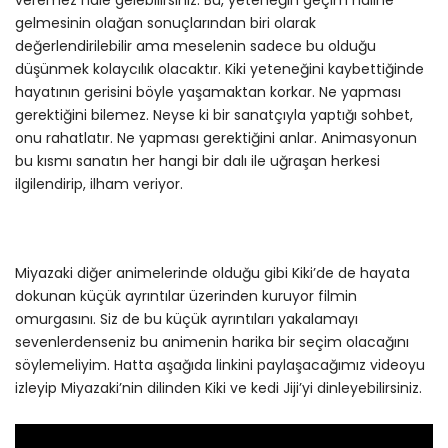
veremez hale gelebilirsiniz. Bu, yeteneğin geçim haline
gelmesinin olağan sonuçlarından biri olarak
değerlendirilebilir ama meselenin sadece bu olduğu
düşünmek kolaycılık olacaktır. Kiki yeteneğini kaybettiğinde
hayatının gerisini böyle yaşamaktan korkar. Ne yapması
gerektiğini bilemez. Neyse ki bir sanatçıyla yaptığı sohbet,
onu rahatlatır. Ne yapması gerektiğini anlar. Animasyonun
bu kısmı sanatın her hangi bir dalı ile uğraşan herkesi
ilgilendirip, ilham veriyor.
Miyazaki diğer animelerinde olduğu gibi Kiki’de de hayata
dokunan küçük ayrıntılar üzerinden kuruyor filmin
omurgasını. Siz de bu küçük ayrıntıları yakalamayı
sevenlerdenseniz bu animenin harika bir seçim olacağını
söylemeliyim. Hatta aşağıda linkini paylaşacağımız videoyu
izleyip Miyazaki’nin dilinden Kiki ve kedi Jiji’yi dinleyebilirsiniz.