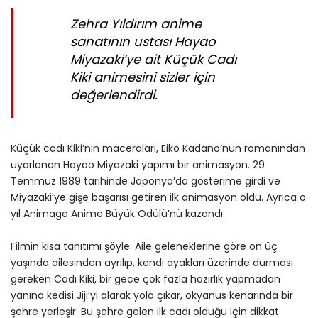
Zehra Yıldırım anime
sanatının ustası Hayao
Miyazaki’ye ait Küçük Cadı
Kiki animesini sizler için
değerlendirdi.
Küçük cadı Kiki’nin maceraları, Eiko Kadano’nun romanından
uyarlanan Hayao Miyazaki yapımı bir animasyon. 29
Temmuz 1989 tarihinde Japonya’da gösterime girdi ve
Miyazaki’ye gişe başarısı getiren ilk animasyon oldu. Ayrıca o
yıl Animage Anime Büyük Ödülü’nü kazandı.
Filmin kısa tanıtımı şöyle: Aile geleneklerine göre on üç
yaşında ailesinden ayrılıp, kendi ayakları üzerinde durması
gereken Cadı Kiki, bir gece çok fazla hazırlık yapmadan
yanına kedisi Jiji’yi alarak yola çıkar, okyanus kenarında bir
şehre yerleşir. Bu şehre gelen ilk cadı olduğu için dikkat