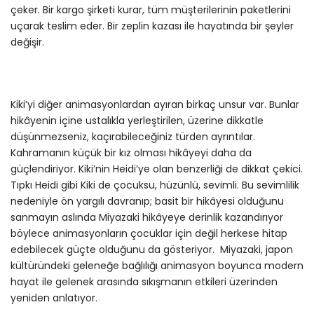
çeker. Bir kargo şirketi kurar, tüm müşterilerinin paketlerini
uçarak teslim eder. Bir zeplin kazası ile hayatında bir şeyler
değişir.
Kiki’yi diğer animasyonlardan ayıran birkaç unsur var. Bunlar
hikâyenin içine ustalıkla yerleştirilen, üzerine dikkatle
düşünmezseniz, kaçırabileceğiniz türden ayrıntılar.
Kahramanın küçük bir kız olması hikâyeyi daha da
güçlendiriyor. Kiki’nin Heidi’ye olan benzerliği de dikkat çekici.
Tıpkı Heidi gibi Kiki de çocuksu, hüzünlü, sevimli. Bu sevimlilik
nedeniyle ön yargılı davranıp; basit bir hikâyesi olduğunu
sanmayın aslında Miyazaki hikâyeye derinlik kazandırıyor
böylece animasyonların çocuklar için değil herkese hitap
edebilecek güçte olduğunu da gösteriyor. Miyazaki, japon
kültüründeki geleneğe bağlılığı animasyon boyunca modern
hayat ile gelenek arasında sıkışmanın etkileri üzerinden
yeniden anlatıyor.