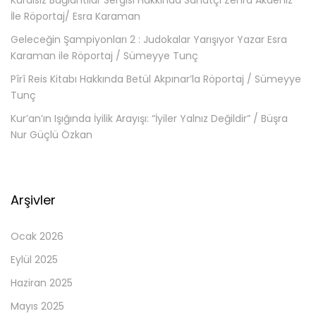
Kuralsız Bağlantılar Sergisi Hakkında Sanatçı Zehra Akdeniz
İle Röportaj/ Esra Karaman
Geleceğin Şampiyonları 2 : Judokalar Yarışıyor Yazar Esra
Karaman ile Röportaj / Sümeyye Tunç
Pîrî Reis Kitabı Hakkında Betül Akpınar’la Röportaj / Sümeyye
Tunç
Kur’an’ın Işığında İyilik Arayışı: “İyiler Yalnız Değildir” / Büşra
Nur Güçlü Özkan
Arşivler
Ocak 2026
Eylül 2025
Haziran 2025
Mayıs 2025