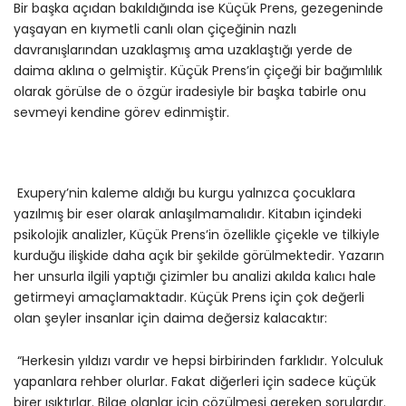
Bir başka açıdan bakıldığında ise Küçük Prens, gezegeninde
yaşayan en kıymetli canlı olan çiçeğinin nazlı
davranışlarından uzaklaşmış ama uzaklaştığı yerde de
daima aklına o gelmiştir. Küçük Prens’in çiçeği bir bağımlılık
olarak görülse de o özgür iradesiyle bir başka tabirle onu
sevmeyi kendine görev edinmiştir.
Exupery’nin kaleme aldığı bu kurgu yalnızca çocuklara
yazılmış bir eser olarak anlaşılmamalıdır. Kitabın içindeki
psikolojik analizler, Küçük Prens’in özellikle çiçekle ve tilkiyle
kurduğu ilişkide daha açık bir şekilde görülmektedir. Yazarın
her unsurla ilgili yaptığı çizimler bu analizi akılda kalıcı hale
getirmeyi amaçlamaktadır. Küçük Prens için çok değerli
olan şeyler insanlar için daima değersiz kalacaktır:
“Herkesin yıldızı vardır ve hepsi birbirinden farklıdır. Yolculuk
yapanlara rehber olurlar. Fakat diğerleri için sadece küçük
birer ışıktırlar. Bilge olanlar için çözülmesi gereken sorulardır.