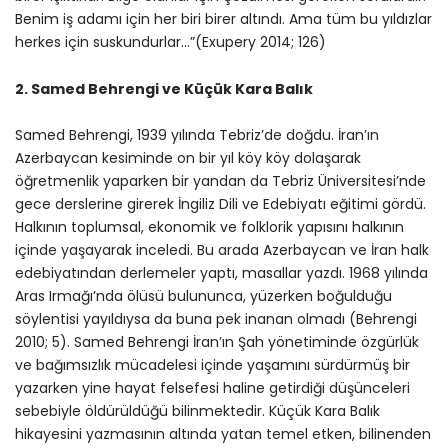
Benim iş adamı için her biri birer altındı. Ama tüm bu yıldızlar
herkes için suskundurlar…”(Exupery 2014; 126)
2. Samed Behrengi ve Küçük Kara Balık
Samed Behrengi, 1939 yılında Tebriz’de doğdu. İran’ın
Azerbaycan kesiminde on bir yıl köy köy dolaşarak
öğretmenlik yaparken bir yandan da Tebriz Üniversitesi’nde
gece derslerine girerek İngiliz Dili ve Edebiyatı eğitimi gördü.
Halkının toplumsal, ekonomik ve folklorik yapısını halkının
içinde yaşayarak inceledi. Bu arada Azerbaycan ve İran halk
edebiyatından derlemeler yaptı, masallar yazdı. 1968 yılında
Aras Irmağı’nda ölüsü bulununca, yüzerken boğulduğu
söylentisi yayıldıysa da buna pek inanan olmadı (Behrengi
2010; 5). Samed Behrengi İran’ın Şah yönetiminde özgürlük
ve bağımsızlık mücadelesi içinde yaşamını sürdürmüş bir
yazarken yine hayat felsefesi haline getirdiği düşünceleri
sebebiyle öldürüldüğü bilinmektedir. Küçük Kara Balık
hikayesini yazmasının altında yatan temel etken, bilinenden