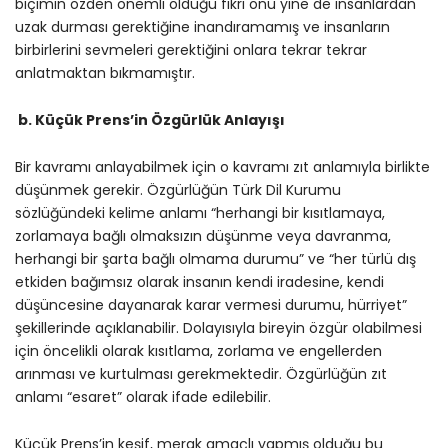
biçimin özden önemli olduğu fikri onu yine de insanlardan
uzak durması gerektiğine inandıramamış ve insanların
birbirlerini sevmeleri gerektiğini onlara tekrar tekrar
anlatmaktan bıkmamıştır.
b. Küçük Prens’in Özgürlük Anlayışı
Bir kavramı anlayabilmek için o kavramı zıt anlamıyla birlikte
düşünmek gerekir. Özgürlüğün Türk Dil Kurumu
sözlüğündeki kelime anlamı “herhangi bir kısıtlamaya,
zorlamaya bağlı olmaksızın düşünme veya davranma,
herhangi bir şarta bağlı olmama durumu” ve “her türlü dış
etkiden bağımsız olarak insanın kendi iradesine, kendi
düşüncesine dayanarak karar vermesi durumu, hürriyet”
şekillerinde açıklanabilir. Dolayısıyla bireyin özgür olabilmesi
için öncelikli olarak kısıtlama, zorlama ve engellerden
arınması ve kurtulması gerekmektedir. Özgürlüğün zıt
anlamı “esaret” olarak ifade edilebilir.
Küçük Prens’in keşif, merak amaçlı yapmış olduğu bu