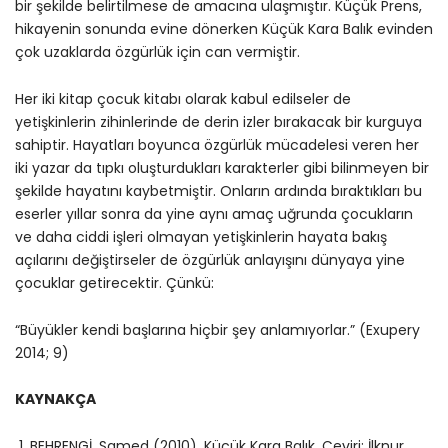
bir şekilde belirtilmese de amacına ulaşmıştır. Küçük Prens,
hikayenin sonunda evine dönerken Küçük Kara Balık evinden
çok uzaklarda özgürlük için can vermiştir.
Her iki kitap çocuk kitabı olarak kabul edilseler de
yetişkinlerin zihinlerinde de derin izler bırakacak bir kurguya
sahiptir. Hayatları boyunca özgürlük mücadelesi veren her
iki yazar da tıpkı oluşturdukları karakterler gibi bilinmeyen bir
şekilde hayatını kaybetmiştir. Onların ardında bıraktıkları bu
eserler yıllar sonra da yine aynı amaç uğrunda çocukların
ve daha ciddi işleri olmayan yetişkinlerin hayata bakış
açılarını değiştirseler de özgürlük anlayışını dünyaya yine
çocuklar getirecektir. Çünkü:
“Büyükler kendi başlarına hiçbir şey anlamıyorlar.” (Exupery
2014; 9)
KAYNAKÇA
1. BEHRENGİ, Samed (2010), Küçük Kara Balık, Çeviri: İlknur