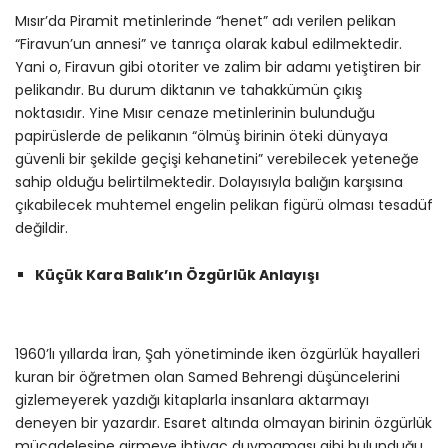
Mısır’da Piramit metinlerinde “henet” adı verilen pelikan
“Firavun’un annesi” ve tanrıça olarak kabul edilmektedir.
Yani o, Firavun gibi otoriter ve zalim bir adamı yetiştiren bir
pelikandır. Bu durum diktanın ve tahakkümün çıkış
noktasıdır. Yine Mısır cenaze metinlerinin bulunduğu
papirüslerde de pelikanın “ölmüş birinin öteki dünyaya
güvenli bir şekilde geçişi kehanetini” verebilecek yeteneğe
sahip olduğu belirtilmektedir. Dolayısıyla balığın karşısına
çıkabilecek muhtemel engelin pelikan figürü olması tesadüf
değildir.
Küçük Kara Balık’ın Özgürlük Anlayışı
1960’lı yıllarda İran, Şah yönetiminde iken özgürlük hayalleri
kuran bir öğretmen olan Samed Behrengi düşüncelerini
gizlemeyerek yazdığı kitaplarla insanlara aktarmayı
deneyen bir yazardır. Esaret altında olmayan birinin özgürlük
mücadelesine girmeye ihtiyaç duymaması gibi bulunduğu