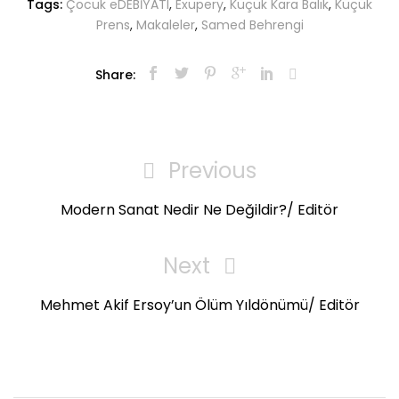
Tags:
Çocuk eDEBİYATI
,
Exupery
,
Küçük Kara Balık
,
Küçük
Prens
,
Makaleler
,
Samed Behrengi
Share:
Yazı
gezinmesi
Previous
Previous
Post
Modern Sanat Nedir Ne Değildir?/ Editör
Next
Next
Post
Mehmet Akif Ersoy’un Ölüm Yıldönümü/ Editör