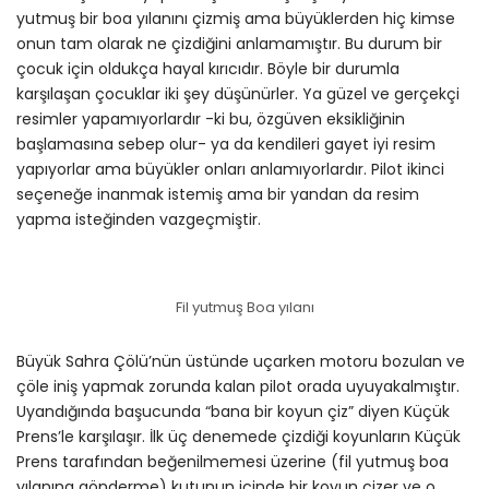
yutmuş bir boa yılanını çizmiş ama büyüklerden hiç kimse
onun tam olarak ne çizdiğini anlamamıştır. Bu durum bir
çocuk için oldukça hayal kırıcıdır. Böyle bir durumla
karşılaşan çocuklar iki şey düşünürler. Ya güzel ve gerçekçi
resimler yapamıyorlardır -ki bu, özgüven eksikliğinin
başlamasına sebep olur- ya da kendileri gayet iyi resim
yapıyorlar ama büyükler onları anlamıyorlardır. Pilot ikinci
seçeneğe inanmak istemiş ama bir yandan da resim
yapma isteğinden vazgeçmiştir.
Fil yutmuş Boa yılanı
Büyük Sahra Çölü’nün üstünde uçarken motoru bozulan ve
çöle iniş yapmak zorunda kalan pilot orada uyuyakalmıştır.
Uyandığında başucunda “bana bir koyun çiz” diyen Küçük
Prens’le karşılaşır. İlk üç denemede çizdiği koyunların Küçük
Prens tarafından beğenilmemesi üzerine (fil yutmuş boa
yılanına gönderme) kutunun içinde bir koyun çizer ve o