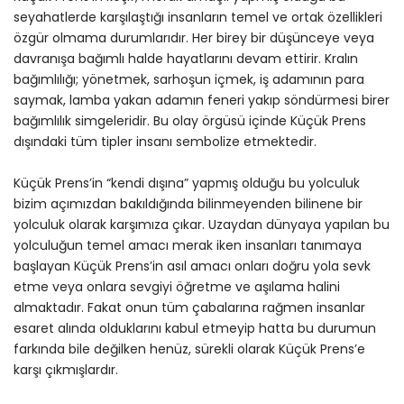
seyahatlerde karşılaştığı insanların temel ve ortak özellikleri
özgür olmama durumlarıdır. Her birey bir düşünceye veya
davranışa bağımlı halde hayatlarını devam ettirir. Kralın
bağımlılığı; yönetmek, sarhoşun içmek, iş adamının para
saymak, lamba yakan adamın feneri yakıp söndürmesi birer
bağımlılık simgeleridir. Bu olay örgüsü içinde Küçük Prens
dışındaki tüm tipler insanı sembolize etmektedir.
Küçük Prens’in “kendi dışına” yapmış olduğu bu yolculuk
bizim açımızdan bakıldığında bilinmeyenden bilinene bir
yolculuk olarak karşımıza çıkar. Uzaydan dünyaya yapılan bu
yolculuğun temel amacı merak iken insanları tanımaya
başlayan Küçük Prens’in asıl amacı onları doğru yola sevk
etme veya onlara sevgiyi öğretme ve aşılama halini
almaktadır. Fakat onun tüm çabalarına rağmen insanlar
esaret alında olduklarını kabul etmeyip hatta bu durumun
farkında bile değilken henüz, sürekli olarak Küçük Prens’e
karşı çıkmışlardır.