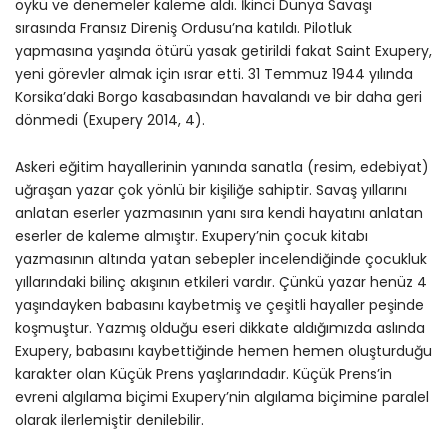
öykü ve denemeler kaleme aldı. İkinci Dünya Savaşı
sırasında Fransız Direniş Ordusu’na katıldı. Pilotluk
yapmasına yaşında ötürü yasak getirildi fakat Saint Exupery,
yeni görevler almak için ısrar etti. 31 Temmuz 1944 yılında
Korsika’daki Borgo kasabasından havalandı ve bir daha geri
dönmedi (Exupery 2014, 4).
Askeri eğitim hayallerinin yanında sanatla (resim, edebiyat)
uğraşan yazar çok yönlü bir kişiliğe sahiptir. Savaş yıllarını
anlatan eserler yazmasının yanı sıra kendi hayatını anlatan
eserler de kaleme almıştır. Exupery’nin çocuk kitabı
yazmasının altında yatan sebepler incelendiğinde çocukluk
yıllarındaki bilinç akışının etkileri vardır. Çünkü yazar henüz 4
yaşındayken babasını kaybetmiş ve çeşitli hayaller peşinde
koşmuştur. Yazmış olduğu eseri dikkate aldığımızda aslında
Exupery, babasını kaybettiğinde hemen hemen oluşturduğu
karakter olan Küçük Prens yaşlarındadır. Küçük Prens’in
evreni algılama biçimi Exupery’nin algılama biçimine paralel
olarak ilerlemiştir denilebilir.