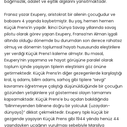
bağımsızlık, adalet ve eşitlik algılarını yansıtmaktadır.
Fransız yazar Exupery, aristokrat bir ailenin çocuğudur ve
babasını 4 yaşında kaybetmiştir. Bu yaş, hemen hemen
Küçük Prens’in yaşıdır. İkinci Dünya Savaşı yıllarında savaş
pilotu olarak görev yapan Exupery, Fransa’nın Alman işgali
altında olduğu dönemde bu durumdan son derece rahatsız
olmuş ve dönemin toplumsal hayatı hususunda eleştirilere
yer verdiği Küçük Prens’i kaleme almıştır. Bu masal,
Exupery’nin yaşamına ve hayat görüşüne paralel olarak
toplum içinde yaşayan tiplerin eleştirisini göz önüne
getirmektedir. Küçük Prens’in diğer gezegenlerde karşılaştığı
kral, iş adamı, bilim adamı, sarhoş gibi tiplere “sevgi”
kavramını öğretmeye çalıştığı düşünüldüğünde bir çocuğun
gözünden yetişkinlere yol göstermesi olayın tamamını
kapsamaktadır. Küçük Prens’e bu açıdan bakıldığında
“bilinmeyenden bilinene doğru bir yolculuk (uzaydan-
dünyaya)” dikkat çekmektedir. Exupery tıpkı küçük bir
gezgende yaşayan Küçük Prens gibi 1944 yılında henüz 44
yaşındayken uçağının vurulması sebebiyle Marsilya