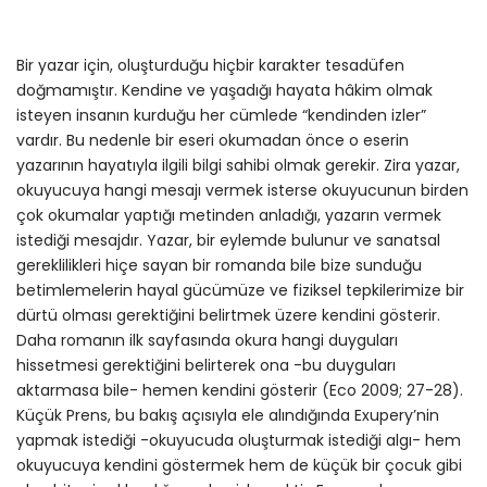
Bir yazar için, oluşturduğu hiçbir karakter tesadüfen
doğmamıştır. Kendine ve yaşadığı hayata hâkim olmak
isteyen insanın kurduğu her cümlede “kendinden izler”
vardır. Bu nedenle bir eseri okumadan önce o eserin
yazarının hayatıyla ilgili bilgi sahibi olmak gerekir. Zira yazar,
okuyucuya hangi mesajı vermek isterse okuyucunun birden
çok okumalar yaptığı metinden anladığı, yazarın vermek
istediği mesajdır. Yazar, bir eylemde bulunur ve sanatsal
gereklilikleri hiçe sayan bir romanda bile bize sunduğu
betimlemelerin hayal gücümüze ve fiziksel tepkilerimize bir
dürtü olması gerektiğini belirtmek üzere kendini gösterir.
Daha romanın ilk sayfasında okura hangi duyguları
hissetmesi gerektiğini belirterek ona -bu duyguları
aktarmasa bile- hemen kendini gösterir (Eco 2009; 27-28).
Küçük Prens, bu bakış açısıyla ele alındığında Exupery’nin
yapmak istediği -okuyucuda oluşturmak istediği algı- hem
okuyucuya kendini göstermek hem de küçük bir çocuk gibi