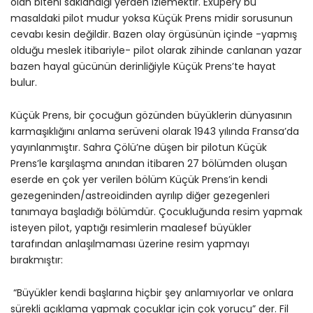
olan biteni saklandığı yerden izlemektir. Exupery bu
masaldaki pilot mudur yoksa Küçük Prens midir sorusunun
cevabı kesin değildir. Bazen olay örgüsünün içinde -yapmış
olduğu meslek itibariyle- pilot olarak zihinde canlanan yazar
bazen hayal gücünün derinliğiyle Küçük Prens’te hayat
bulur.
Küçük Prens, bir çocuğun gözünden büyüklerin dünyasının
karmaşıklığını anlama serüveni olarak 1943 yılında Fransa’da
yayınlanmıştır. Sahra Çölü’ne düşen bir pilotun Küçük
Prens’le karşılaşma anından itibaren 27 bölümden oluşan
eserde en çok yer verilen bölüm Küçük Prens’in kendi
gezegeninden/astreoidinden ayrılıp diğer gezegenleri
tanımaya başladığı bölümdür. Çocukluğunda resim yapmak
isteyen pilot, yaptığı resimlerin maalesef büyükler
tarafından anlaşılmaması üzerine resim yapmayı
bırakmıştır:
“Büyükler kendi başlarına hiçbir şey anlamıyorlar ve onlara
sürekli açıklama yapmak çocuklar için çok yorucu” der. Fil