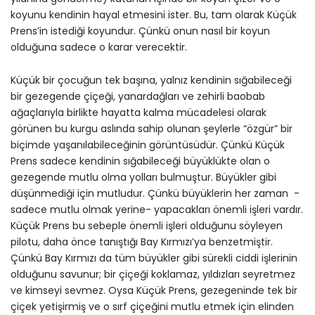
koyunu kendinin hayal etmesini ister. Bu, tam olarak Küçük
Prens’in istediği koyundur. Çünkü onun nasıl bir koyun
olduğuna sadece o karar verecektir.
Küçük bir çocuğun tek başına, yalnız kendinin sığabileceği
bir gezegende çiçeği, yanardağları ve zehirli baobab
ağaçlarıyla birlikte hayatta kalma mücadelesi olarak
görünen bu kurgu aslında sahip olunan şeylerle “özgür” bir
biçimde yaşanılabileceğinin görüntüsüdür. Çünkü Küçük
Prens sadece kendinin sığabileceği büyüklükte olan o
gezegende mutlu olma yolları bulmuştur. Büyükler gibi
düşünmediği için mutludur. Çünkü büyüklerin her zaman -
sadece mutlu olmak yerine- yapacakları önemli işleri vardır.
Küçük Prens bu sebeple önemli işleri olduğunu söyleyen
pilotu, daha önce tanıştığı Bay Kırmızı’ya benzetmiştir.
Çünkü Bay Kırmızı da tüm büyükler gibi sürekli ciddi işlerinin
olduğunu savunur; bir çiçeği koklamaz, yıldızları seyretmez
ve kimseyi sevmez. Oysa Küçük Prens, gezegeninde tek bir
çiçek yetişirmiş ve o sırf çiçeğini mutlu etmek için elinden