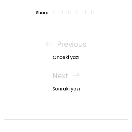
Share:
Yazı
gezinmesi
Previous
Previous
Post
Önceki yazı
Next
Next
Post
Sonraki yazı