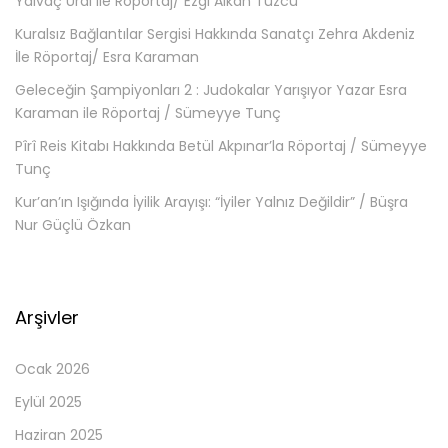
Yalvaç Ural ile Röportaj/ Ezgi Alkan Tuzcu
Kuralsız Bağlantılar Sergisi Hakkında Sanatçı Zehra Akdeniz
İle Röportaj/ Esra Karaman
Geleceğin Şampiyonları 2 : Judokalar Yarışıyor Yazar Esra
Karaman ile Röportaj / Sümeyye Tunç
Pîrî Reis Kitabı Hakkında Betül Akpınar’la Röportaj / Sümeyye
Tunç
Kur’an’ın Işığında İyilik Arayışı: “İyiler Yalnız Değildir” / Büşra
Nur Güçlü Özkan
Arşivler
Ocak 2026
Eylül 2025
Haziran 2025