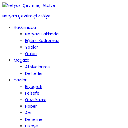
Netyazı Çevrimiçi Atölye
Hakkımızda
Netyazı Hakkında
Eğitim Kadromuz
Yazılar
Galeri
Mağaza
Atölyelerimiz
Defterler
Yazılar
Biyografi
Felsefe
Gezi Yazısı
Haber
Anı
Deneme
Hikaye