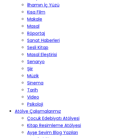
İlhamın İç Yüzü
Kısa Film
Makale
Masal
Röportaj
Sanat Haberleri
Sesli Kitap
Masal Eleştirisi
Senaryo
Şiir
Müzik
Sinema
Tarih
Video
Psikoloji
Atölye Çalışmalarımız
Çocuk Edebiyatı Atölyesi
Kitap Resimleme Atölyesi
Ayşe Sevim Blog Yazıları