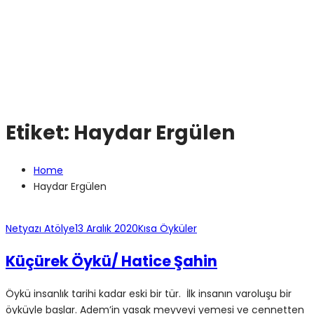
Etiket:
Haydar Ergülen
Home
Haydar Ergülen
Netyazı Atölye
13 Aralık 2020
Kısa Öyküler
Küçürek Öykü/ Hatice Şahin
Öykü insanlık tarihi kadar eski bir tür. İlk insanın varoluşu bir
öyküyle başlar. Adem’in yasak meyveyi yemesi ve cennetten