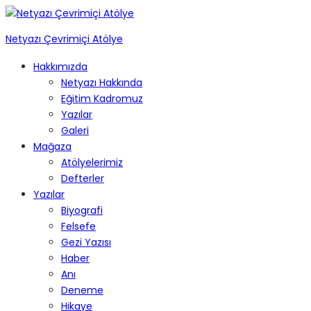
Netyazı Çevrimiçi Atölye
Hakkımızda
Netyazı Hakkında
Eğitim Kadromuz
Yazılar
Galeri
Mağaza
Atölyelerimiz
Defterler
Yazılar
Biyografi
Felsefe
Gezi Yazısı
Haber
Anı
Deneme
Hikaye