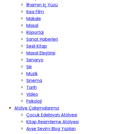
İlhamın İç Yüzü
Kısa Film
Makale
Masal
Röportaj
Sanat Haberleri
Sesli Kitap
Masal Eleştirisi
Senaryo
Şiir
Müzik
Sinema
Tarih
Video
Psikoloji
Atölye Çalışmalarımız
Çocuk Edebiyatı Atölyesi
Kitap Resimleme Atölyesi
Ayşe Sevim Blog Yazıları