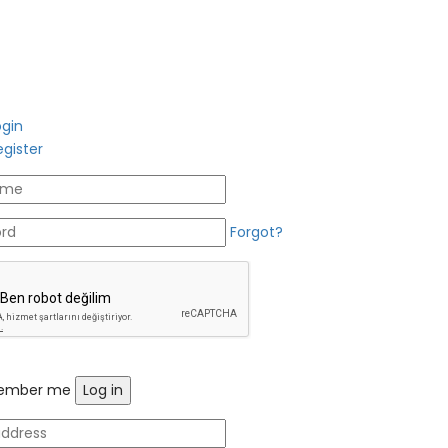
ogin
egister
Forgot?
mber me
Log in