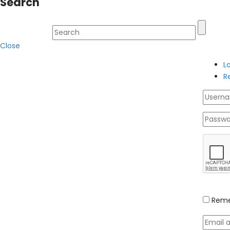
Search
Close
L
R
Reme