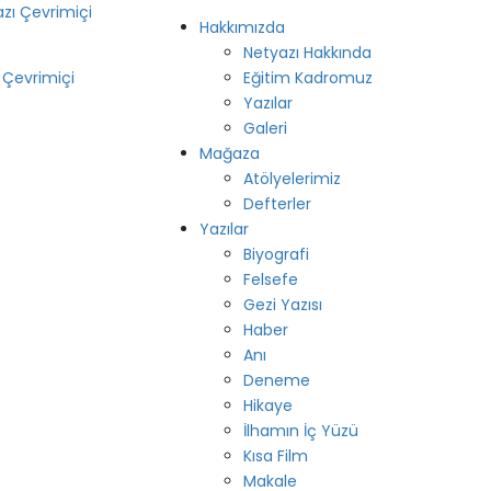
Hakkımızda
Netyazı Hakkında
 Çevrimiçi
Eğitim Kadromuz
Yazılar
Galeri
Mağaza
Atölyelerimiz
Defterler
Yazılar
Biyografi
Felsefe
Gezi Yazısı
Haber
Anı
Deneme
Hikaye
İlhamın İç Yüzü
Kısa Film
Makale