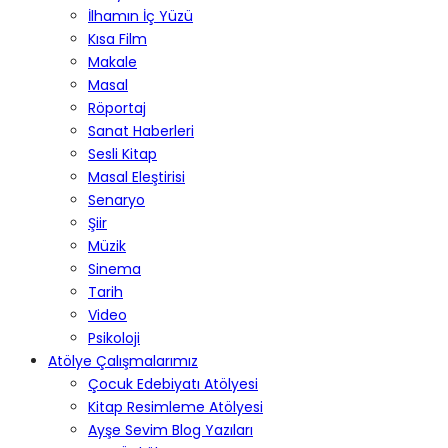
İlhamın İç Yüzü
Kısa Film
Makale
Masal
Röportaj
Sanat Haberleri
Sesli Kitap
Masal Eleştirisi
Senaryo
Şiir
Müzik
Sinema
Tarih
Video
Psikoloji
Atölye Çalışmalarımız
Çocuk Edebiyatı Atölyesi
Kitap Resimleme Atölyesi
Ayşe Sevim Blog Yazıları