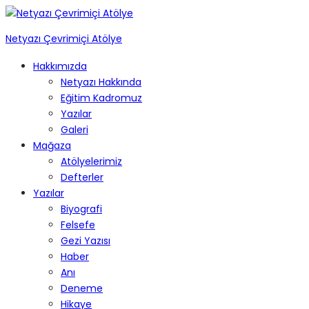
Netyazı Çevrimiçi Atölye
Hakkımızda
Netyazı Hakkında
Eğitim Kadromuz
Yazılar
Galeri
Mağaza
Atölyelerimiz
Defterler
Yazılar
Biyografi
Felsefe
Gezi Yazısı
Haber
Anı
Deneme
Hikaye