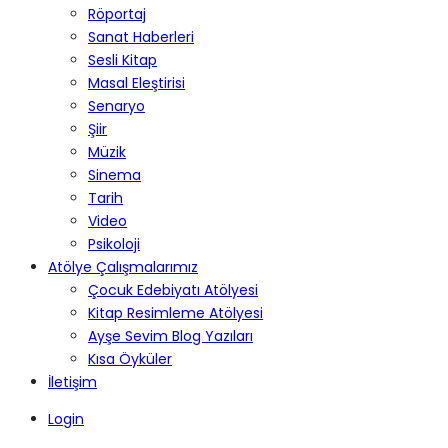
Röportaj
Sanat Haberleri
Sesli Kitap
Masal Eleştirisi
Senaryo
Şiir
Müzik
Sinema
Tarih
Video
Psikoloji
Atölye Çalışmalarımız
Çocuk Edebiyatı Atölyesi
Kitap Resimleme Atölyesi
Ayşe Sevim Blog Yazıları
Kısa Öyküler
İletişim
Login